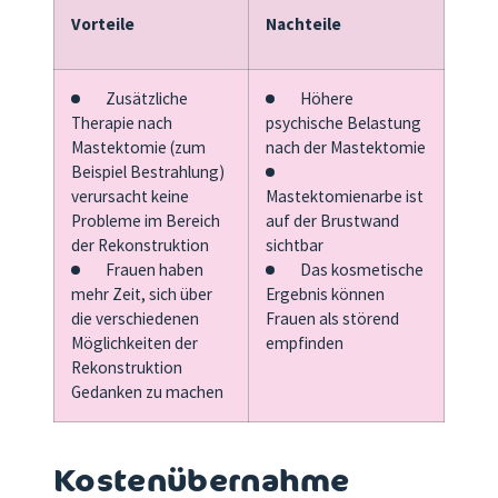
Vorteile
Nachteile
Zusätzliche
Höhere
Therapie nach
psychische Belastung
Mastektomie (zum
nach der Mastektomie
Beispiel Bestrahlung)
verursacht keine
Mastektomienarbe ist
Probleme im Bereich
auf der Brustwand
der Rekonstruktion
sichtbar
Frauen haben
Das kosmetische
mehr Zeit, sich über
Ergebnis können
die verschiedenen
Frauen als störend
Möglichkeiten der
empfinden
Rekonstruktion
Gedanken zu machen
Kostenübernahme