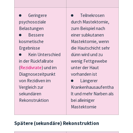
Geringere
Teilnekrosen
psychosoziale
durch Mastektomie,
Belastungen
zum Beispiel nach
Bessere
einer subkutanen
kosmetische
Mastektomie, wenn
Ergebnisse
die Hautschicht sehr
Kein Unterschied
dünn wird und zu
in der Rückfallrate
wenig Fettgewebe
(
Rezidivrate
) und im
unter der Haut
Diagnosezeitpunkt
vorhanden ist
von Rezidiven im
Längerer
Vergleich zur
Krankenhausaufentha
sekundären
lt und mehr Narben als
Rekonstruktion
bei alleiniger
Mastektomie
Spätere (sekundäre) Rekonstruktion