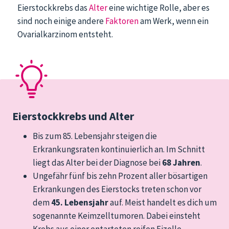
Eierstockkrebs das
Alter
eine wichtige Rolle, aber es
sind noch einige andere
Faktoren
am Werk, wenn ein
Ovarialkarzinom entsteht.
Eierstockkrebs und Alter
Bis zum 85. Lebensjahr steigen die
Erkrankungsraten kontinuierlich an. Im Schnitt
liegt das Alter bei der Diagnose bei
68 Jahren
.
Ungefähr fünf bis zehn Prozent aller bösartigen
Erkrankungen des Eierstocks treten schon vor
dem
45. Lebensjahr
auf. Meist handelt es dich um
sogenannte Keimzelltumoren. Dabei einsteht
Krebs aus einer entarteten reifen Eizelle.