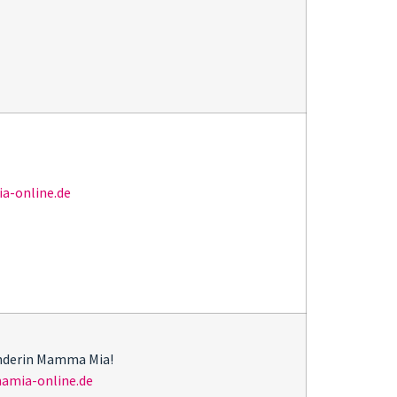
-online.de
ünderin Mamma Mia!
mia-online.de