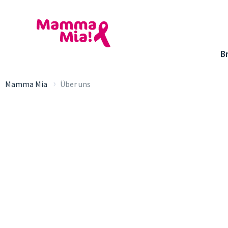
B
›
Mamma Mia
Über uns