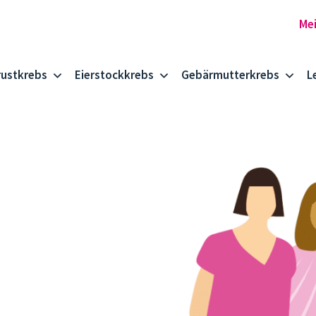
rustkrebs
Eierstockkrebs
Gebärmutterkrebs
L