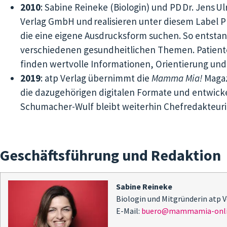
2010
: Sabine Reineke (Biologin) und PD
Dr. Jens
Ul
Verlag GmbH und realisieren unter diesem Label P
die eine eigene Ausdrucksform suchen. So entsta
verschiedenen gesundheitlichen Themen. Patient
finden wertvolle Informationen, Orientierung und
2019
: atp Verlag übernimmt die
Mamma Mia!
Magaz
die dazugehörigen digitalen Formate und entwickel
Schumacher-Wulf bleibt weiterhin Chefredakteur
Geschäftsführung und Redaktion
Sabine Reineke
Biologin und Mitgründerin atp 
E-Mail:
buero@mammamia-onli