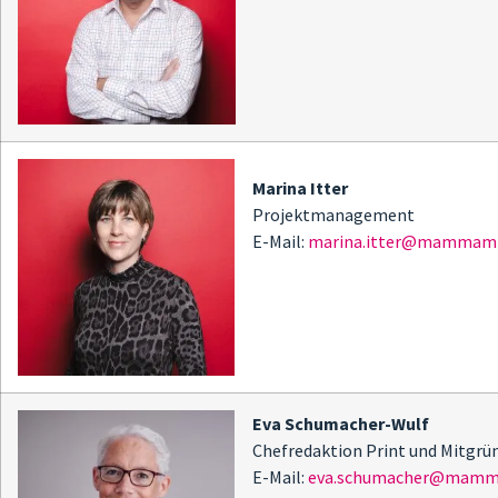
Marina Itter
Projektmanagement
E-Mail:
marina.itter@mammamia
Eva Schumacher-Wulf
Chefredaktion Print und Mitgr
E-Mail:
eva.schumacher@mamma