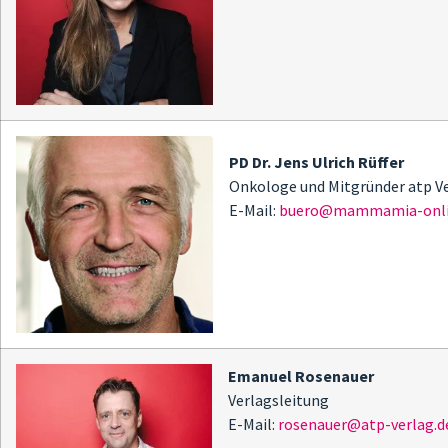
PD Dr. Jens Ulrich Rüffer
Onkologe und Mitgründer atp V
E-Mail:
buero@mammamia-onli
Emanuel Rosenauer
Verlagsleitung
E-Mail:
rosenauer@atp-verlag.d