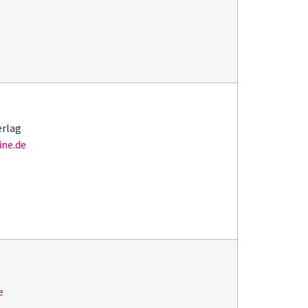
erlag
ne.de
e