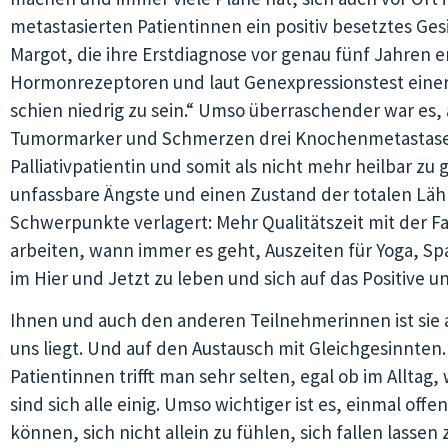
metastasierten Patientinnen ein positiv besetztes Ges
Margot, die ihre Erstdiagnose vor genau fünf Jahren e
Hormonrezeptoren und laut Genexpressionstest einer 
schien niedrig zu sein.“ Umso überraschender war es, 
Tumormarker und Schmerzen drei Knochenmetastasen d
Palliativpatientin und somit als nicht mehr heilbar zu
unfassbare Ängste und einen Zustand der totalen Lähm
Schwerpunkte verlagert: Mehr Qualitätszeit mit der F
arbeiten, wann immer es geht, Auszeiten für Yoga, 
im Hier und Jetzt zu leben und sich auf das Positive 
Ihnen und auch den anderen Teilnehmerinnen ist sie 
uns liegt. Und auf den Austausch mit Gleichgesinnten.
Patientinnen trifft man sehr selten, egal ob im Alltag
sind sich alle einig. Umso wichtiger ist es, einmal of
können, sich nicht allein zu fühlen, sich fallen lass