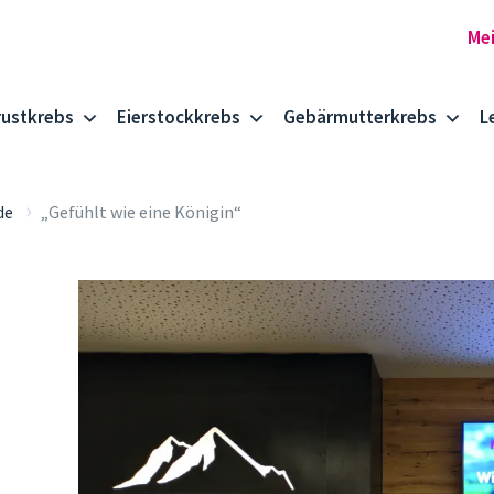
rustkrebs
Eierstockkrebs
Gebärmutterkrebs
L
›
de
„Gefühlt wie eine Königin“