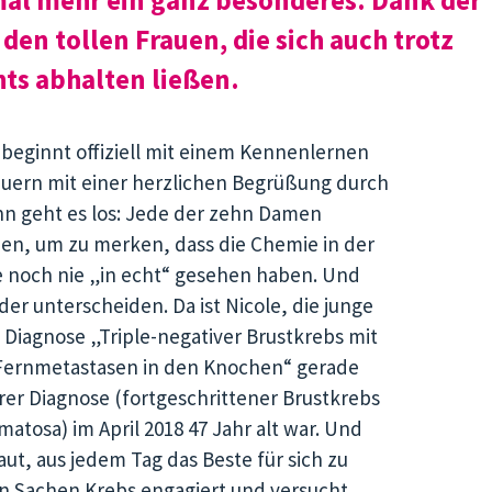
den tollen Frauen, die sich auch trotz
ts abhalten ließen.
eginnt offiziell mit einem Kennenlernen
uern mit einer herzlichen Begrüßung durch
nn geht es los: Jede der zehn Damen
hen, um zu merken, dass die Chemie in der
e noch nie „in echt“ gesehen haben. Und
er unterscheiden. Da ist Nicole, die junge
 Diagnose „Triple-negativer Brustkrebs mit
Fernmetastasen in den Knochen“ gerade
ihrer Diagnose (fortgeschrittener Brustkrebs
tosa) im April 2018 47 Jahr alt war. Und
ut, aus jedem Tag das Beste für sich zu
in Sachen Krebs engagiert und versucht,