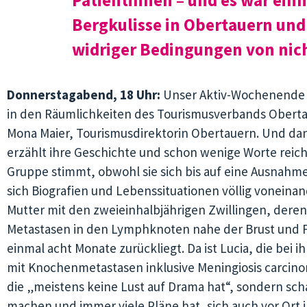
Bergkulisse in Obertauern und 
widriger Bedingungen von nich
Donnerstagabend, 18 Uhr:
Unser Aktiv-Wochenende b
in den Räumlichkeiten des Tourismusverbands Oberta
Mona Maier, Tourismusdirektorin Obertauern. Und da
erzählt ihre Geschichte und schon wenige Worte reic
Gruppe stimmt, obwohl sie sich bis auf eine Ausnahm
sich Biografien und Lebenssituationen völlig voneinand
Mutter mit den zweieinhalbjährigen Zwillingen, deren
Metastasen in den Lymphknoten nahe der Brust und 
einmal acht Monate zurückliegt. Da ist Lucia, die bei 
mit Knochenmetastasen inklusive Meningiosis carcinoma
die „meistens keine Lust auf Drama hat“, sondern scha
machen und immer viele Pläne hat, sich auch vor Ort 