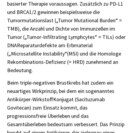
basierter Therapie voraussagen. Zusätzlich zu PD-L1
und BRCA1/2 gewinnen beispielsweise die
Tumormutationslast („Tumor Mutational Burden“ =
TMB), die Anzahl und Dichte von Immunzellen im
Tumor („Tumor-Infiltrating Lymphcytes“ = TILs) oder
DNAReparaturdefekte am Erbmaterial
(„Microsatellite Instability“(MSI) und die Homologe
Rekombinations-Defizienz (= HRD) zunehmend an
Bedeutung.
Beim triple-negativen Brustkrebs hat zudem ein
neuartiges Wirkprinzip, bei dem ein sogenanntes
Antikörper-WirkstoffKonjugat (Sacituzumab
Govitecan) zum Einsatz kommt, das
progressionsfreie Überleben und das
Gesamtüberleben bedeutsam verbessert. Das Prinzip
beruht auf einem Antikörper, der zielgenau einen