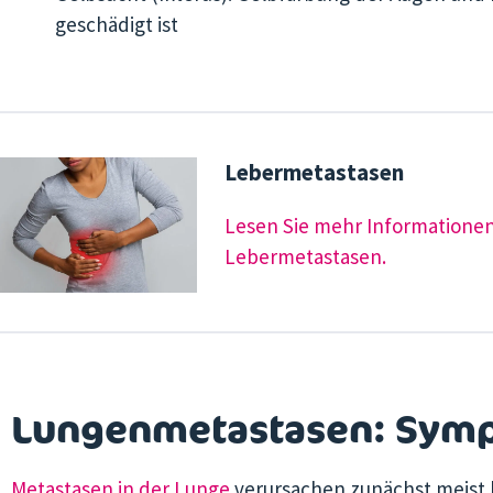
geschädigt ist
Lebermetastasen
Lesen Sie mehr Informationen
Lebermetastasen.
Lungenmetastasen: Sym
Metastasen in der Lunge
verursachen zunächst meist 