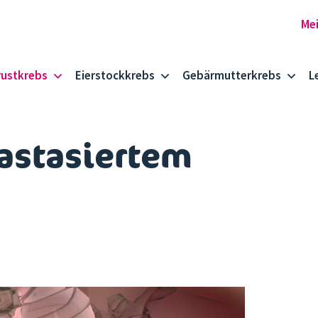
rustkrebs
Eierstockkrebs
Gebärmutterkrebs
L
astasiertem