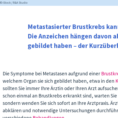
© iStock / R&A Studio
Metastasierter Brustkrebs ka
Die
Anzeichen
hängen davon ab
gebildet haben
– der Kurzüber
Die Symptome bei Metastasen aufgrund einer
Brustk
welchem Organ sie sich gebildet haben, etwa in den
sollten Sie immer Ihre Ärztin oder Ihren Arzt aufsuch
schon einmal an Brustkrebs erkrankt sind,
warten Sie
sondern wenden Sie sich sofort an Ihre Arztpraxis. 
abklären und notwendige Untersuchungen durchführen
verschiedene
Behandlungen
.