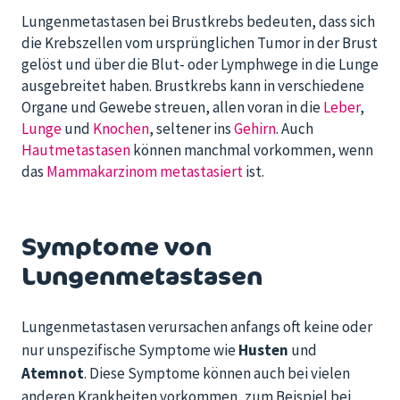
Lungenmetast
asen bei Brustkrebs bedeuten, dass sich
die Krebszellen vom ursprünglichen Tumor in der Brust
gelöst und über die Blut- oder Lymphwege in die Lunge
ausgebreitet haben. Brustkrebs kann in verschiedene
Organe und Gewebe
streu
en, a
llen voran in die
Leber
,
Lunge
und
Knochen
, seltener ins
Gehirn
. Auch
Hautmetastasen
können
manchmal
vorkommen, wenn
das
Mammakarzinom metastasiert
ist.
Symptome von
Lungenmetastasen
Lungenmetastasen verursachen anfangs oft keine oder
nur unspezifische Symptome wie
Husten
und
Atemnot
. Diese Symptome können auch bei vielen
anderen Krankheiten vorkommen, zum Beispiel bei