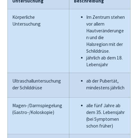
Untersuchung
Beschreibung
Körperliche
Im Zentrum stehen
Untersuchung
vor allem
Hautveränderunge
n und die
Halsregion mit der
Schilddrüse.
jährlich ab dem 18.
Lebensjahr
Ultraschalluntersuchung
ab der Pubertät,
der Schilddrüse
mindestens jährlich
Magen-/
Darmspiegelung
alle
fünf
Jahre ab
(
Gastro-/
Koloskopie)
dem 35. Lebensjahr
(bei Symptomen
schon früher)