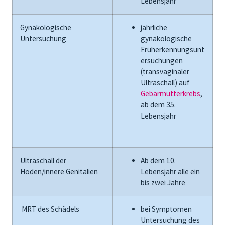
Lebensjahr
Gynäkologische
jährliche
Untersuchung
gynäkologische
Früherkennungsunt
er
suchungen
(transva
ginaler
Ultraschall)
auf
Gebärmutterkrebs
,
ab dem 35.
Lebensjahr
Ultraschall der
Ab dem 10.
Hoden/innere Genitalien
Lebensjahr
alle ein
bis zwei Jahre
MRT
des Schädels
bei Symptomen
Untersuchung des