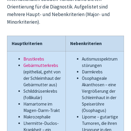
Orientierung für die Diagnostik. Aufgelistet sind
mehrere Haupt- und Nebenkriterien (Major- und
Minorkriterien).
Hauptkriterien
Nebenkriterien
Brustkrebs
Autismusspektrum
Gebärmutterkrebs
störungen
(epithelial, geht von
Darmkrebs
der Schleimhaut der
Ösophageale
Gebärmutter aus)
Akanthosen – eine
Schilddrüsenkrebs
Vergrößerung der
(follikulär)
Schleimhaut in der
Hamartome im
Speiseröhre
Magen-Darm-Trakt
(Ösophagus)
Makrozephalie
Lipome – gutartige
Lhermitte-Duclos-
Tumoren, die ihren
Krankheit – ein
Ursprung in den