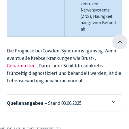
z
e
ntralen
Nervensystem
s
(ZNS)
, Häufigkeit
hängt vom Befund
ab
Die Prognose bei
Cowden
-Syndrom ist günstig. Wenn
eventue
lle Krebserkrankungen wie Brust-
,
Gebärmutter
-,
Darm- oder Schilddrüsenkrebs
frühzeitig diagnostiziert und behandelt werden, ist die
Lebenserwartung annähernd normal
.
Quellenangaben
– Stand 03.06.2025