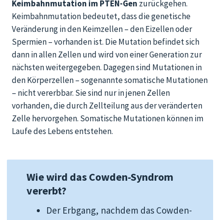
Keimbahnmutation im PTEN-Gen
zurück
gehen
.
Keimbahnmutation bedeutet, dass die genetische
Veränderung in den Keimzellen
–
den Eizellen oder
Spermien
–
vorhanden ist
.
Die Mutation befindet sich
dann in
allen Zellen und wird von einer Generation
zur
nächsten
weiter
gegeben
. Dagegen sind Mutationen in
den Körperzellen – sogenannte somatische Mutationen
– nicht vererbbar. Sie sind nur in jenen Zellen
vorhanden, die durch Zellteilung aus der veränderten
Zelle hervorgehen.
Somatische Mutationen können im
Lauf
e
des Lebens entstehen.
Wie wird das Cowden-Syndrom
vererbt?
Der Erbgang, nachdem das Cowden-