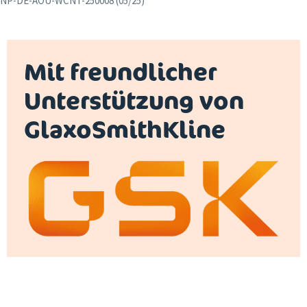
NP-DE-AOU-WCNT-250008 (05/25)
Mit freundlicher
Unterstützung von
GlaxoSmithKline