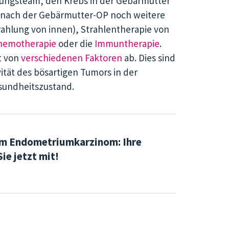
lungsteam, den Krebs in der Gebärmutter
n nach der Gebärmutter-OP noch weitere
ahlung von innen), Strahlentherapie von
hemotherapie
oder die
Immuntherapie
.
t von
verschiedenen Faktoren
ab. Dies sind
ität des bösartigen Tumors in der
esundheitszustand.
um Endometriumkarzinom: Ihre
ie jetzt mit!