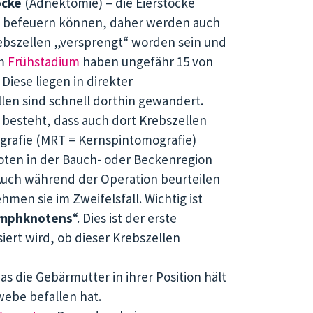
öcke
(Adnektomie) – die Eierstöcke
 befeuern können, daher werden auch
ebszellen „versprengt“ worden sein und
im
Frühstadium
haben ungefähr 15 von
Diese liegen in direkter
len sind schnell dorthin gewandert.
 besteht, dass auch dort Krebszellen
grafie (MRT = Kernspintomografie)
noten in der Bauch- oder Beckenregion
Auch während der Operation beurteilen
en sie im Zweifelsfall. Wichtig ist
ymphknotens
“. Dies ist der erste
ert wird, ob dieser Krebszellen
 die Gebärmutter in ihrer Position hält
webe befallen hat.