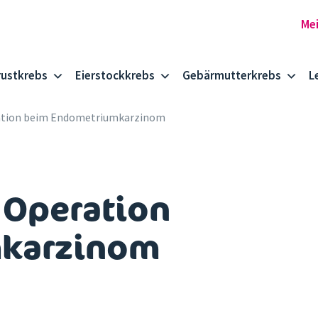
rustkrebs
Eierstockkrebs
Gebärmutterkrebs
L
ation beim Endometriumkarzinom
 Operation
mkarzinom