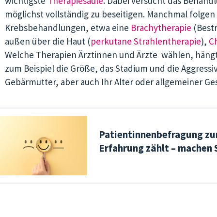
wichtigste
Therapiesäule
. Dabei versucht das Behand
möglichst vollständig zu beseitigen. Manchmal folge
Krebsbehandlungen, etwa eine
Brachytherapie
(Bestr
außen über die Haut (
perkutane Strahlentherapie
),
C
Welche Therapien Ärztinnen und Ärzte wählen, häng
zum Beispiel die Größe, das Stadium und die Aggressiv
Gebärmutter, aber auch Ihr Alter oder allgemeiner G
Patientinnenbefragung z
Erfahrung zählt – machen S