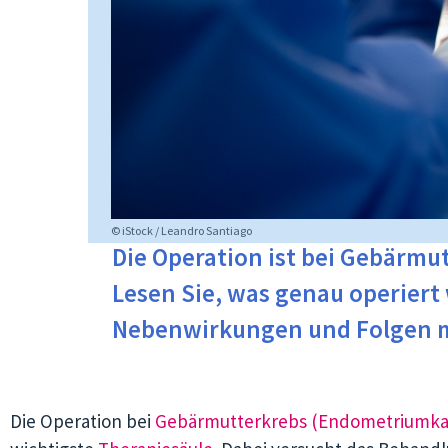
© iStock / Leandro Santiago
Die Operation ist bei Gebärmu
Lesen Sie, was genau operiert 
Nebenwirkungen und Folgen m
Die Operation bei
Gebärmutterkrebs (Endometriumka