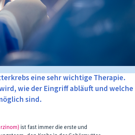
tterkrebs eine sehr wichtige Therapie.
wird, wie der Eingriff abläuft und welche
öglich sind.
rzinom)
ist fast immer die erste und