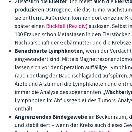
Zusätzlich die
Eileiter
und meist auch die
Eierst
produzieren Östrogene, die das Tumorwachstum
sie entfernt. Außerdem können dort einzelne Kr
später einen
Rückfall (Rezidiv)
auslösen. Selbst 
100 Frauen schon Metastasen in den Eierstöcken. 
Nachbarschaft der Gebärmutter und die Krebszel
Benachbarte Lymphknoten
, wenn der Verdacht
eingewandert sind. Mittels Magnetresonanztomo
lassen sich vor der Operation auffällige Lymphk
(auch entlang der Bauchschlagader) aufspüren. 
Ärzte und Ärztinnen die Lymphknoten und entnehm
immer die Analyse des sogenannten „
Wächterl
Lymphnoten im Abflussgebiet des Tumors. Analysi
enthält.
Angrenzendes Bindegewebe
im Beckenraum, das
und stabilisiert – wenn der Krebs auch dieses Ge