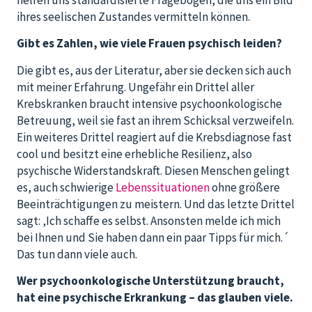
helfen uns standardisierte Fragebögen, die uns ein Bild
ihres seelischen Zustandes vermitteln können.
Gibt es Zahlen, wie viele Frauen psychisch leiden?
Die gibt es, aus der Literatur, aber sie decken sich auch
mit meiner Erfahrung. Ungefähr ein Drittel aller
Krebskranken braucht intensive psychoonkologische
Betreuung, weil sie fast an ihrem Schicksal verzweifeln.
Ein weiteres Drittel reagiert auf die Krebsdiagnose fast
cool und besitzt eine erhebliche Resilienz, also
psychische Widerstandskraft. Diesen Menschen gelingt
es, auch schwierige
Lebenssituationen
ohne größere
Beeinträchtigungen zu meistern. Und das letzte Drittel
sagt: ‚Ich schaffe es selbst. Ansonsten melde ich mich
bei Ihnen und Sie haben dann ein paar Tipps für mich.´
Das tun dann viele auch.
Wer psychoonkologische Unterstützung braucht,
hat eine psychische Erkrankung – das glauben viele.