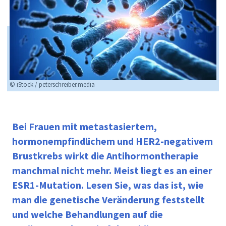
© iStock / peterschreiber.media
Bei Frauen mit metastasiertem,
hormonempfindlichem und HER2-negativem
Brustkrebs wirkt die Antihormontherapie
manchmal nicht mehr. Meist liegt es an einer
ESR1-Mutation. Lesen Sie, was das ist, wie
man die genetische Veränderung feststellt
und welche Behandlungen auf die