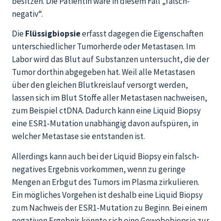
besitzen. Die Patientin wäre in diesem Fall „falsch-
negativ“.
Die
Flüssigbiopsie
erfasst dagegen die Eigenschaften
unterschiedlicher Tumorherde oder Metastasen. Im
Labor wird das Blut auf Substanzen untersucht, die der
Tumor dorthin abgegeben hat. Weil alle Metastasen
über den gleichen Blutkreislauf versorgt werden,
lassen sich im Blut Stoffe aller Metastasen nachweisen,
zum Beispiel ctDNA. Dadurch kann eine Liquid Biopsy
eine ESR1-Mutation unabhängig davon aufspüren, in
welcher Metastase sie entstanden ist.
Allerdings kann auch bei der Liquid Biopsy ein falsch-
negatives Ergebnis vorkommen, wenn zu geringe
Mengen an Erbgut des Tumors im Plasma zirkulieren.
Ein mögliches Vorgehen ist deshalb eine Liquid Biopsy
zum Nachweis der ESR1-Mutation zu Beginn. Bei einem
negativen Ergebnis könnte sich eine Gewebebiopsie zur