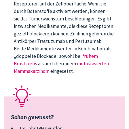
Rez
eptoren auf der Zelloberfläche. Wenn sie
durch Botenstoffe aktiviert werden, können
sie
das Tumorwachstum beschleunigen.
Es gibt
inzwischen Medikamente, die
diese Rezeptoren
gezielt blockieren
können
. Zu ihnen gehören die
Antikörper
Trastuzumab
und
Pertuzumab
.
Beide Medikamente werden in Kombination als
„doppelte Blockade“ sowohl bei
frühem
Brustkrebs
als auch bei einem
metastasierten
Mammakarzinom
eingesetzt.
Schon gewusst?
Im Jahr 1960 wurden