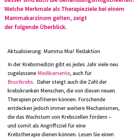
Welche Merkmale als Therapieziele
bei einem
Mammakarzinom
gelten, zeigt
der
folgende
Überblick.
Aktualisierung: Mamma Mia! Redaktion
In der
Krebsmedizin gibt es jedes Jahr viele neu
zugelassene
Medikamente
, auch für
Brustkrebs
.
Daher steigt auch die Zahl der
krebskranken Menschen
,
die von
diese
n
neuen
Therapien
profitieren
können
.
Forschende
entdecken
jedoch
immer weitere
Mechanismen,
die
das Wachstum von Krebszellen fördern
–
und
somit
als Angriffsziel
für eine
Krebstherapie
dienen können.
Lesen Sie
einen