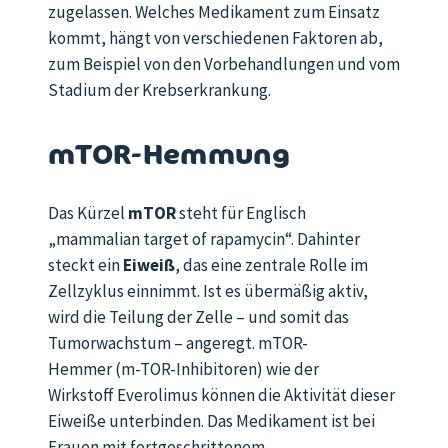
zugelassen. Welches Medikament zum Einsatz
kommt, hängt von verschiedenen Faktoren ab,
zum Beispiel von den Vorbehandlungen und vom
Stadium der Krebserkrankung.
mTOR-Hemmung
Das Kürzel
mTOR
steht für Englisch
„
mammalian
target
of
rapamycin
“. Dahinter
steckt
ein
Eiweiß
, das eine zentrale Rolle im
Zellzyklus
einnimmt
. Ist es übermäßig aktiv,
wird die Teilung der Zelle – und somit das
Tumorwachstum – angeregt. mTOR-
Hemmer
(m-TOR-Inhibitoren)
wie
der
Wirkstoff
Everolimus können die Aktivität dieser
Eiweiße unterbinden. Das Medikament ist
bei
Frauen mit fortgeschrittenem,