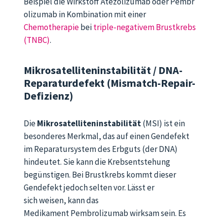
Beispiel die Wirkstoff Atezolizumab oder Pembr
olizumab in Kombination mit einer
Chemotherapie
bei
triple-negativem Brustkrebs
(TNBC)
.
Mikrosatelliteninstabilität / DNA-
Reparaturdefekt (Mismatch-Repair-
Defizienz)
Die
Mikrosatelliteninstabilität
(MSI) ist ein
besonderes Merkmal, das auf
ein
en
Gendefekt
im Reparatursystem
des Erbguts (der DNA)
hindeutet. Sie
kann
die
Krebsentstehung
begünstig
en.
Bei Brustkrebs kommt dieser
Gendefekt jedoch selten vor. Lässt er
sich
weisen
, kann das
Medikament
Pembrolizumab
wirksam sein. Es