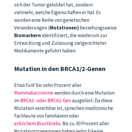
sich der Tumor gebildet hat, sondern
vielmehr,
welche Eigenschaften er hat.
Es
wurden e
ine Reihe von genetischen
Veränderungen (
Mutationen)
beziehungsweise
Biomarkern
identifiziert, die wiederum
zur
Entwicklung und Zulassung zielgerichteter
Medikamente geführt
haben
.
Mutation in den BRCA1/2-Genen
Etwa fünf bis zehn Prozent aller
Mammakarzinome
werden durch eine Mutation
im
BRCA1- oder BRCA2-Gen
ausgelöst. Da diese
Mutation vererbbar ist, sprechen medizinische
Fachleute von familiärem oder
erblichem Brustkrebs
. Bis zu 30 Prozent aller
Mutationsträgerinnen haben jedoch keine