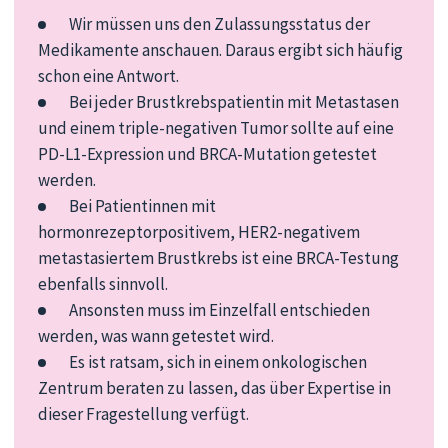
Wir müssen uns den Zulassungsstatus der
Medikamente anschauen. Daraus ergibt sich häufig
schon eine Antwort.
Bei jeder
Brustkrebsp
atientin mit Metastasen
und einem
triple
-negativen Tumor sollte auf eine
PD-L1-Expression und BRCA-Mutation getestet
werden.
Bei Patientinnen
mit
hormonrezeptor
positivem, HER
2-negativem
metastasiertem Brustkrebs ist eine BRCA-Testung
ebenfalls
sinnvoll
.
Ansonsten muss im Einzelfall entschieden
werden, was wann getestet wird.
Es ist ratsam, sich in einem onkologischen
Zentrum beraten zu lassen, das über Expertise i
n
dieser Fragestellung verfügt.