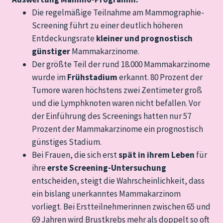
Die regelmäßige Teilnahme am Mammographie-
Screening führt zu einer deutlich höheren
Entdeckungsrate
kleiner und prognostisch
günstiger
Mammakarzinome.
Der größte Teil der rund 18.000 Mammakarzinome
wurde im
Frühstadium
erkannt. 80 Prozent der
Tumore waren höchstens zwei Zentimeter groß
und die Lymphknoten waren nicht befallen. Vor
der Einführung des Screenings hatten nur 57
Prozent der Mammakarzinome ein prognostisch
günstiges Stadium.
Bei Frauen, die sich erst
spät in ihrem Leben
für
ihre
erste Screening-Untersuchung
entscheiden, steigt die Wahrscheinlichkeit, dass
ein bislang unerkanntes Mammakarzinom
vorliegt. Bei Erstteilnehmerinnen zwischen 65 und
69 Jahren wird Brustkrebs mehr als doppelt so oft