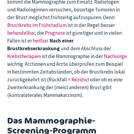
kommt die Mammographie zum Einsatz. Radiologen
und Radiologinnen versuchen, bösartige Tumoren in
der Brust möglichst frühzeitig aufzuspüren. Denn:
Brustkrebs im Frühstadium
ist in der Regel besser
behandelbar
, die
Prognose
ist günstiger und in vielen
Fällen ist er
heilbar
.
Nach einer
Brustkrebserkrankung
und dem Abschluss der
Krebstherapien
ist die Mammographie in der
Nachsorge
wichtig. Ärztinnen und Ärzte überprüfen zum Beispiel
in bestimmten Zeitabständen, ob der Brustkrebs lokal
zurückgekehrt ist (Rückfall =
Rezidiv
) oder ob es eine
Zweiterkrankung der (meist anderen) Brust gibt
(kontralaterales Mammakarzinom).
Das Mammographie-
Screening-Programm