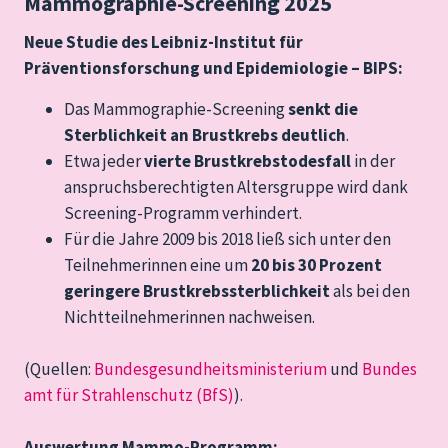
Mammographie-Screening 2025
Neue Studie des Leibniz-Institut für
Präventionsforschung und Epidemiologie – BIPS:
Das Mammographie-Screening
senkt die
Sterblichkeit an Brustkrebs deutlich
.
Etwa jeder
vierte Brustkrebstodesfall
in der
anspruchsberechtigten Altersgruppe wird dank
Screening-Programm verhindert.
Für die Jahre 2009 bis 2018 ließ sich unter den
Teilnehmerinnen eine um
20 bis 30 Prozent
geringere Brustkrebssterblichkeit
als bei den
Nichtteilnehmerinnen nachweisen.
(Quellen:
Bundesgesundheitsministerium
und
Bundes
amt für Strahlenschutz (BfS)
).
Auswertung Mammo-Programm: