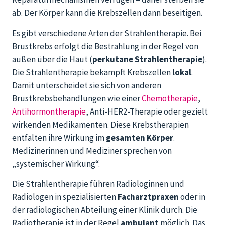
ab. Der Körper kann die Krebszellen dann beseitigen.
Es gibt verschiedene Arten der Strahlentherapie. Bei
Brustkrebs erfolgt die Bestrahlung in der Regel von
außen über die Haut (
perkutane Strahlentherapie
).
Die Strahlentherapie bekämpft Krebszellen
lokal
.
Damit unterscheidet sie sich von anderen
Brustkrebsbehandlungen wie einer
Chemotherapie
,
Antihormontherapie
, Anti-HER2-Therapie oder gezielt
wirkenden Medikamenten. Diese Krebstherapien
entfalten ihre Wirkung im
gesamten Körper
.
Medizinerinnen und Mediziner sprechen von
„systemischer Wirkung“.
Die Strahlentherapie führen Radiologinnen und
Radiologen in spezialisierten
Facharztpraxen
oder in
der radiologischen Abteilung einer Klinik durch. Die
Radiotherapie ist in der Regel
ambulant
möglich. Das