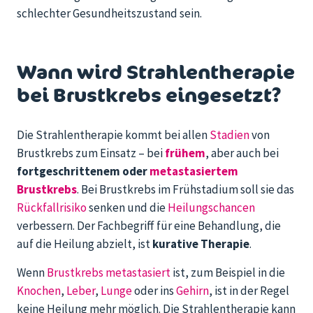
schlechter Gesundheitszustand sein.
Wann wird Strahlentherapie
bei Brustkrebs eingesetzt?
Die Strahlentherapie kommt bei allen
Stadien
von
Brustkrebs zum Einsatz – bei
frühem
, aber auch bei
fortgeschrittenem oder
metastasiertem
Brustkrebs
. Bei Brustkrebs im Frühstadium soll sie das
Rückfallrisiko
senken und die
Heilungschancen
verbessern. Der Fachbegriff für eine Behandlung, die
auf die Heilung abzielt, ist
kurative Therapie
.
Wenn
Brustkrebs metastasiert
ist, zum Beispiel in die
Knochen
,
Leber
,
Lunge
oder ins
Gehirn
, ist in der Regel
keine Heilung mehr möglich. Die Strahlentherapie kann