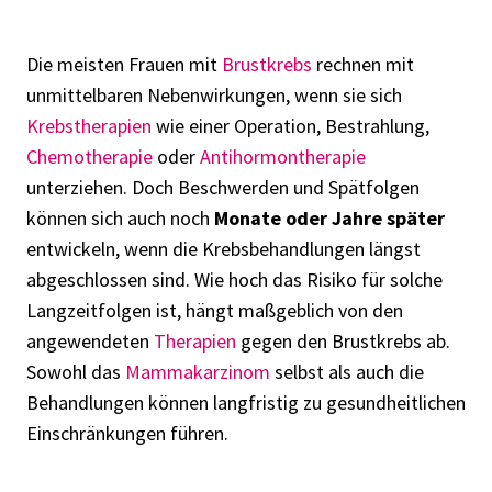
Die meisten Frauen mit
Brustkrebs
rechnen mit
unmittelbaren
Nebenwirkungen, wenn sie
sich
Krebstherapien
wie eine
r
Operation, Bestrahlung,
Chemotherapie
oder
Antihormontherapie
unterziehen
.
Doch Beschwerden und Spätfolgen
können sich auch noch
Monate oder Jahre später
entwickeln, wenn die Krebsbehandlungen längst
abgeschlossen sind.
Wie hoch das Risiko
für solche
Langzeitfolgen
ist,
hängt
maßgeblich von den
angewendeten
T
herapien
gegen den Brustkrebs
ab.
Sowohl
das
Mammakarzinom
selbst als auch die
Behandlungen
können
langfristig
zu gesundheitlichen
Einschränkungen führen.