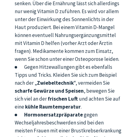
senken. Über die Ernährung lässt sich allerdings
nur wenig Vitamin D zuführen. Es wird vor allem
unter der Einwirkung des Sonnenlichts in der
Haut produziert. Bei einem Vitamin D-Mangel
können eventuell Nahrungsergänzungsmittel
mit Vitamin D helfen (vorher Arzt oder Ärztin
fragen). Medikamente kommen zum Einsatz,
wenn Sie schon unter einer Osteoporose leiden.
Gegen Hitzewallungen gibt es ebenfalls
Tipps und Tricks. Kleiden Sie sich zum Beispiel
nach der „
Zwiebeltechnik
“, vermeiden Sie
scharfe Gewürze und Speisen
, bewegen Sie
sich viel an der
frischen Luft
und achten Sie auf
eine
kühle Raumtemperatur
.
Hormonersatzpräparate
gegen
Wechseljahresbeschwerden sind bei den
meisten Frauen mit einer Brustkrebserkrankung