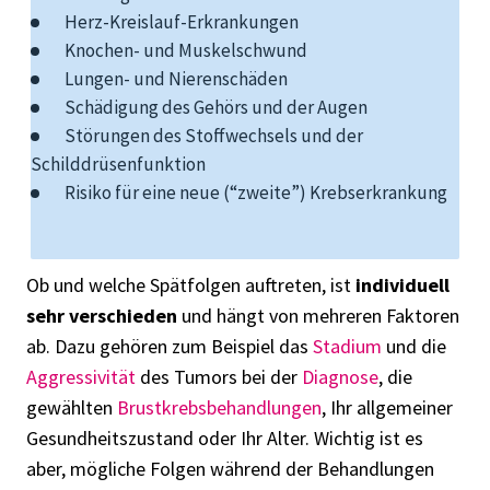
Herz-Kreislauf-Erkrankungen
Knochen- und Muskelschwund
Lungen- und Nierenschäden
Schädigung
des Gehörs
und
der
Augen
Störungen des Stoffwechsels und der
Schilddrüsenfunktion
Risiko für eine neue (“zweite”) Krebserkrankung
Ob und welche Spätfolgen auftreten, ist
individuell
sehr verschieden
und hängt von mehreren Faktoren
ab. Dazu gehören zum Beispiel das
Stadium
und die
Aggressivität
des Tumors bei der
Diagnose
, die
gewählten
Brustkrebsb
ehandlungen
, Ihr allgemeiner
Gesundheitszustand
oder
Ihr Alter. Wichtig ist es
aber,
mögliche
F
olgen
während der Behandlungen