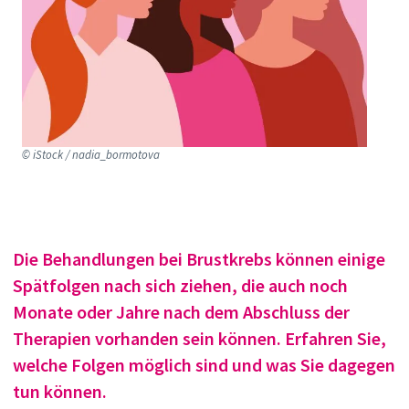
© iStock / nadia_bormotova
Die Behandlungen bei Brustkrebs können einige
Spätfolgen nach sich ziehen, die auch noch
Monate oder Jahre nach dem Abschluss der
Therapien
vorhanden sein
können.
Erfahren
Sie,
welche Folgen möglich sind und was Sie dagegen
tun können
.