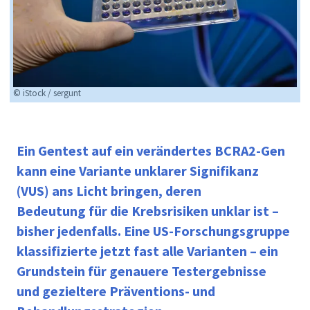
© iStock / sergunt
Ein Gentest auf ein verändertes BCRA2-Gen
kann eine Variante unklarer Signifikanz
(VUS) ans Licht bringen, deren
Bedeutung
für die Krebsrisiken unklar ist –
bisher jedenfalls.
Eine US-Forschungsgruppe
klassifizierte jetzt fast alle Varianten – ein
Grundstein für
genauere Testergebnisse
und
gezielte
re
Präventions- und