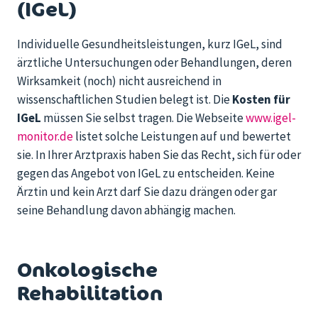
(IGeL)
Individuelle Gesundheitsleistungen, kurz
IGeL
, sind
ärztliche Untersuchungen oder Behandlungen, deren
Wirksamkeit (noch) nicht ausreichend in
wissenschaftlichen Studien belegt
ist
. Die
Kosten für
IGeL
müssen Sie selbst tragen. Die Webseite
www.igel-
monitor.de
liste
t solche Leistungen auf und bewertet
sie. In Ihrer Arztpraxis haben Sie das Recht, sich für oder
gegen das Angebot von
IGeL
zu entscheiden. Kein
e
Ärztin und kein
Arzt darf Sie dazu drängen oder gar
seine Behandlung davon abhängig machen.
Onkologische
Rehabilitation