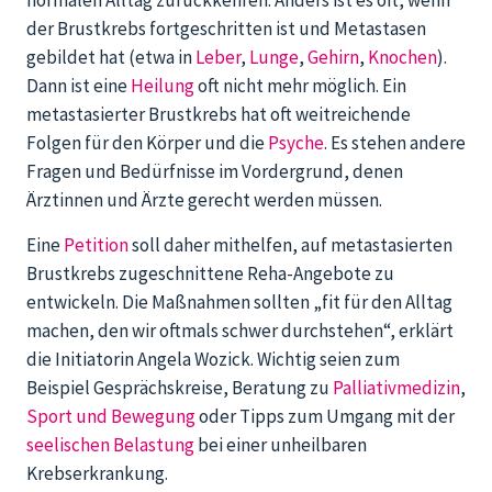
normalen Alltag zurückkehren. Anders ist es oft, wenn
der Brustkrebs fortgeschritten ist und Metastasen
gebildet hat (etwa in
Leber
,
Lunge
,
Gehirn
,
Knochen
).
Dann ist eine
Heilung
oft nicht mehr möglich. Ein
metastasierter Brustkrebs hat oft weitreichende
Folgen für den Körper und die
Psyche
. Es stehen andere
Fragen und Bedürfnisse im Vordergrund, denen
Ärztinnen und Ärzte gerecht werden müssen.
Eine
Petition
soll daher mithelfen, auf metastasierten
Brustkrebs zugeschnittene Reha-Angebote zu
entwickeln. Die Maßnahmen sollten „fit für den Alltag
machen, den wir oftmals schwer durchstehen“, erklärt
die Initiatorin Angela Wozick. Wichtig seien zum
Beispiel Gesprächskreise, Beratung zu
Palliativmedizin
,
Sport und Bewegung
oder Tipps zum Umgang mit der
seelischen Belastung
bei einer unheilbaren
Krebserkrankung.