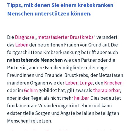
Tipps, mit denen Sie einem krebskranken
Menschen unterstützen können.
Die
Diagnose
„
metastasierter Brustkrebs
“ verändert
das
Leben
der betroffenen Frauen von Grund auf. Die
fortgeschrittene Krebserkrankung betrifft aber auch
nahestehende Menschen
wie den Partner oder die
Partnerin, andere Familienmitglieder oder enge
Freundinnen und Freunde. Brustkrebs, der Metastasen
in anderen Organen wie der
Leber
,
Lunge
, den
Knochen
oder im
Gehirn
gebildet hat, gilt zwar als
therapierbar
,
aber in der Regel als nicht mehr
heilbar
. Dies bedeutet
fundamentale Veränderungen im Leben und kann
existenzielle Sorgen und Ängste bei allen beteiligten
Menschen freisetzen.